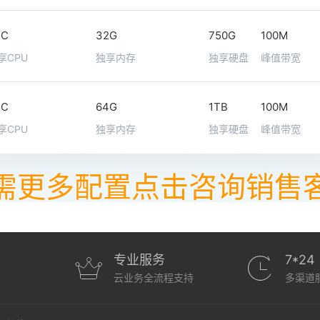
2C
32G
750G
100M
享CPU
独享内存
独享硬盘
峰值带宽
2C
64G
1TB
100M
享CPU
独享内存
独享硬盘
峰值带宽
需更多配置点击咨询销售
专业服务
7*24
云业务全流程支持
多渠道