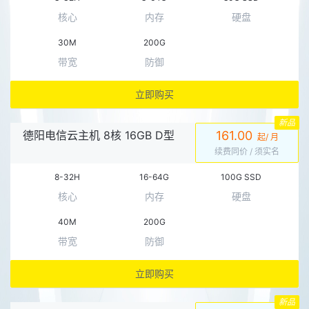
核心
内存
硬盘
30M
200G
带宽
防御
立即购买
新品
德阳电信云主机 8核 16GB D型
161.00
起/ 月
续费同价
/ 须实名
8-32H
16-64G
100G SSD
核心
内存
硬盘
40M
200G
带宽
防御
立即购买
新品