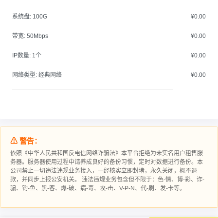
系统盘:
100G
¥0.00
带宽:
50Mbps
¥0.00
IP数量:
1个
¥0.00
网络类型:
经典网络
¥0.00
⚠ 警告：
依照《中华人民共和国反电信网络诈骗法》本平台拒绝为未实名用户租售服
务器。服务器使用过程中请‮成养‬良好的备‮习份‬惯，定时对数据进行‮份备‬。本
公司禁止一切违法违规业务接入，一经核实立即封堵，永久关闭，概不退
款，并同步上报公安机关。 违法违规业务包含但不限于：色-情、博-彩、诈-
骗、钓-鱼、黑-客、爆-破、病-毒、攻-击、V-P-N、代-刷、发-卡等。