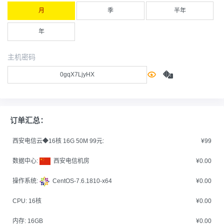
月
季
半年
年
主机密码
订单汇总：
西安电信云◆16核 16G 50M 99元:
¥99
数据中心:
西安电信机房
¥0.00
操作系统:
CentOS-7.6.1810-x64
¥0.00
CPU:
16核
¥0.00
内存:
16GB
¥0.00