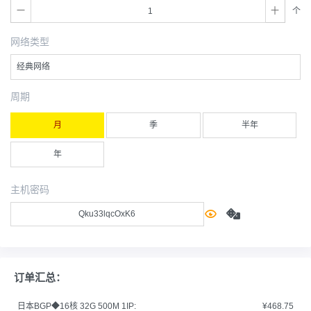
个
网络类型
经典网络
周期
月
季
半年
年
主机密码
订单汇总：
日本BGP◆16核 32G 500M 1IP:
¥468.75