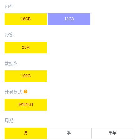
内存
16GB
18GB
带宽
25M
数据盘
100G
计费模式
包年包月
周期
月
季
半年