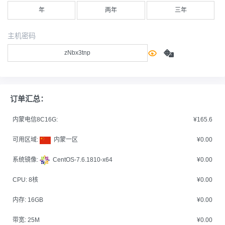
年
两年
三年
主机密码
订单汇总：
内蒙电信8C16G:
¥165.6
可用区域:
内蒙一区
¥0.00
系统镜像:
CentOS-7.6.1810-x64
¥0.00
CPU:
8核
¥0.00
内存:
16GB
¥0.00
带宽:
25M
¥0.00