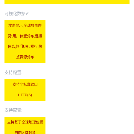
可视化数据✔
攻击显示,全球攻击态
势,用户位置分布,连接
信息,热门URL排行,热
点资源分布
支持配置:
支持非标准端口
HTTP(S)
支持配置:
支持基于全球地理位置
的IP区域封禁