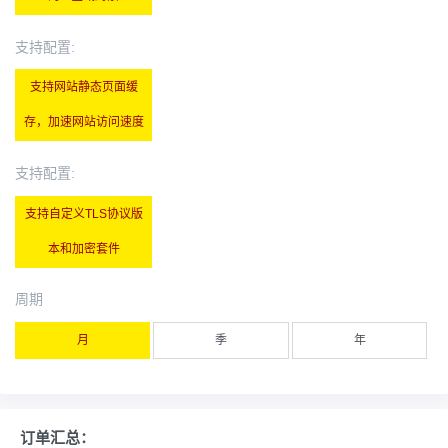
支持配置:
支持网站静态页面缓
存，加速网站访问速度
支持配置:
支持自定义TLS协议版
本和加密套件
周期
月
季
年
订单汇总：