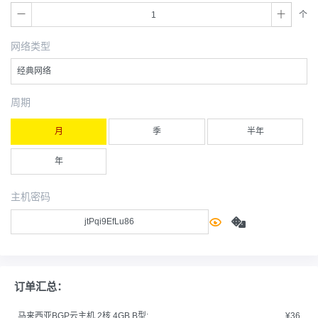
个
网络类型
经典网络
周期
月
季
半年
年
主机密码
订单汇总：
马来西亚BGP云主机 2核 4GB B型:
¥36