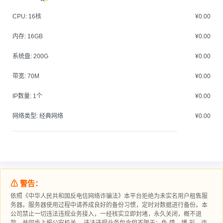
CPU:
16核
¥0.00
内存:
16GB
¥0.00
系统盘:
200G
¥0.00
带宽:
70M
¥0.00
IP数量:
1个
¥0.00
网络类型:
经典网络
¥0.00
⚠ 警告：
依照《中华人民共和国反电信网络诈骗法》本平台拒绝为未实名用户租售服
务器。服务器使用过程中请‮成养‬良好的备‮习份‬惯，定时对数据进行‮份备‬。本
公司禁止一切违法违规业务接入，一经核实立即封堵，永久关闭，概不退