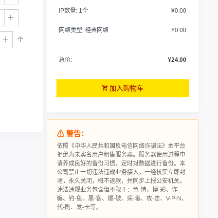
IP数量:
1个
¥0.00
网络类型:
经典网络
¥0.00
个
总价:
¥24.00
加入购物车
⚠ 警告：
依照《中华人民共和国反电信网络诈骗法》本平台
拒绝为未实名用户租售服务器。服务器使用过程中
请‮成养‬良好的备‮习份‬惯，定时对数据进行‮份备‬。本
公司禁止一切违法违规业务接入，一经核实立即封
堵，永久关闭，概不退款，并同步上报公安机关。
违法违规业务包含但不限于：色-情、博-彩、诈-
骗、钓-鱼、黑-客、爆-破、病-毒、攻-击、V-P-N、
代-刷、发-卡等。