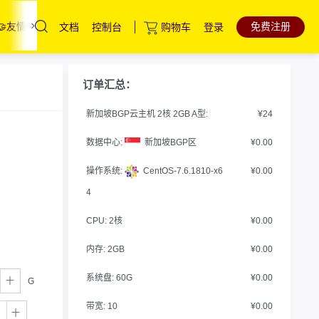
免费注册
🤝友情链接
联系我们
文档
控制台
购物车
登录
云服务器
直达热门产品
产品
控制台
订单汇总：
高防云服务器
新加坡BGP云主机 2核 2GB A型:
¥24
裸金属服务器
数据中心:
新加坡BGP区
¥0.00
中国香港服务器
操作系统:
CentOS-7.6.1810-x6
¥0.00
海外服务器
4
CPU:
2核
¥0.00
内存:
2GB
¥0.00
系统盘:
60G
¥0.00
G
带宽:
10
¥0.00