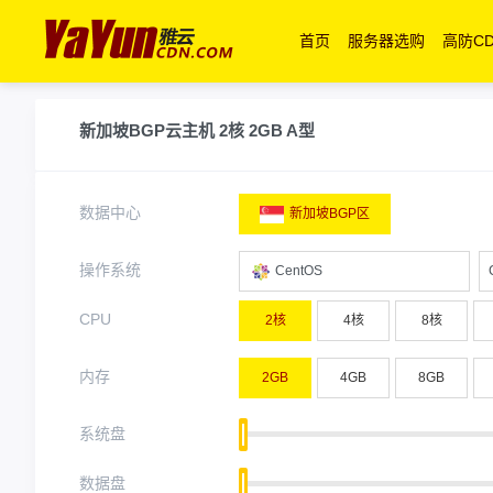
首页
服务器选购
高防C
新加坡BGP云主机 2核 2GB A型
数据中心
新加坡BGP区
操作系统
CentOS
CPU
2核
4核
8核
内存
2GB
4GB
8GB
系统盘
数据盘