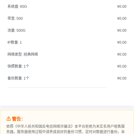
系统盘:
60G
¥0.00
带宽:
500
¥0.00
流量:
500G
¥0.00
IP数量:
1
¥0.00
网络类型:
经典网络
¥0.00
快照数量:
1个
¥0.00
备份数量:
1个
¥0.00
⚠ 警告：
依照《中华人民共和国反电信网络诈骗法》本平台拒绝为未实名用户租售服
务器。服务器使用过程中请‮成养‬良好的备‮习份‬惯，定时对数据进行‮份备‬。本