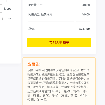
IP数量:
1个
¥0.00
Mbps
网络类型:
经典网络
¥0.00
个
总价:
¥287.00
加入购物车
⚠ 警告：
依照《中华人民共和国反电信网络诈骗法》本平台
拒绝为未实名用户租售服务器。服务器使用过程中
请‮成养‬良好的备‮习份‬惯，定时对数据进行‮份备‬。本
公司禁止一切违法违规业务接入，一经核实立即封
堵，永久关闭，概不退款，并同步上报公安机关。
违法违规业务包含但不限于：色-情、博-彩、诈-
骗、钓-鱼、黑-客、爆-破、病-毒、攻-击、V-P-N、
代-刷、发-卡等。