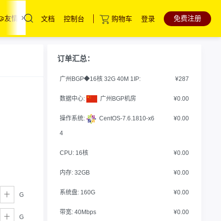
免费注册
🤝友情链接
联系我们
文档
控制台
购物车
登录
云服务器
直达热门产品
产品
控制台
订单汇总：
高防云服务器
广州BGP◆16核 32G 40M 1IP:
¥287
裸金属服务器
数据中心:
广州BGP机房
¥0.00
中国香港服务器
操作系统:
CentOS-7.6.1810-x6
¥0.00
海外服务器
4
CPU:
16核
¥0.00
内存:
32GB
¥0.00
系统盘:
160G
¥0.00
G
带宽:
40Mbps
¥0.00
G