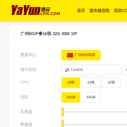
首页
服务器选购
高防C
广州BGP◆16核 32G 40M 1IP
数据中心
广州BGP机房
操作系统
CentOS
CPU
16核
24核
32核
内存
32GB
64GB
系统盘
数据盘