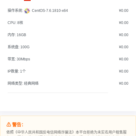
操作系统:
CentOS-7.6.1810-x64
¥0.00
CPU:
8核
¥0.00
内存:
16GB
¥0.00
系统盘:
100G
¥0.00
带宽:
30Mbps
¥0.00
IP数量:
1个
¥0.00
网络类型:
经典网络
¥0.00
⚠ 警告：
依照《中华人民共和国反电信网络诈骗法》本平台拒绝为未实名用户租售服