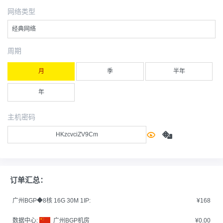
网络类型
经典网络
周期
月
季
半年
年
主机密码
订单汇总：
广州BGP◆8核 16G 30M 1IP:
¥168
数据中心:
广州BGP机房
¥0.00